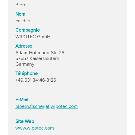
Björn
Nom
Fischer
Compagnie
WIPOTEC GmbH
Adresse
Adam-Hoffmann-Str. 26
67657 Kaiserslautern
Germany
Téléphone
+49.631.34146-8126
E-Mail
bjoern.fischer(at)wipotec.com
Site Web
www.wipotec.com