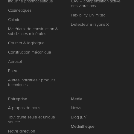
Industrie pharmaceutique
CAV – compensation active
des vibrations
Cosmétiques
Flexibility Unlimited
Chimie
Détecteur à rayons X
Matériaux de construction &
substances minérales
Courrier & logistique
Construction mécanique
Aérosol
Pneu
Autres industries / produits
techniques
Entreprise
Media
A propos de nous
News
Tout d'une seule et unique
Blog (EN)
source
Médiathèque
Notre direction