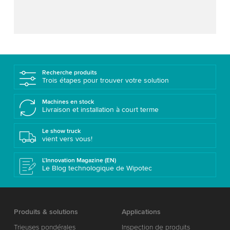
Recherche produits
Trois étapes pour trouver votre solution
Machines en stock
Livraison et installation à court terme
Le show truck
vient vers vous!
L’Innovation Magazine (EN)
Le Blog technologique de Wipotec
Produits & solutions
Applications
Trieuses pondérales
Inspection de produits