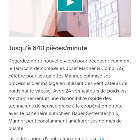
contenu vidéo susceptible de collecter des
données sur votre activité. Veuillez consulter les
détails et accepter le service pour regarder cette
vidéo.
Accepter
Plus d'informations
Jusqu'à 640 pièces/minute
Regardez notre nouvelle vidéo pour découvrir comment
le fabricant de confiseries Josef Manner & Comp. AG,
célèbre pour ses galettes Manner, optimise ses
processus d'emballage en utilisant des vérificateurs de
poids haute vitesse. Avec 24 vérificateurs de poids en
fonctionnement et une disponibilité rapide des
techniciens de service grâce à la coopération étroite
avec le partenaire autrichien Bauer Systemtechnik,
Manner peut constamment améliorer ses normes de
qualité
Lisez le rapport d'application complet ici :
un