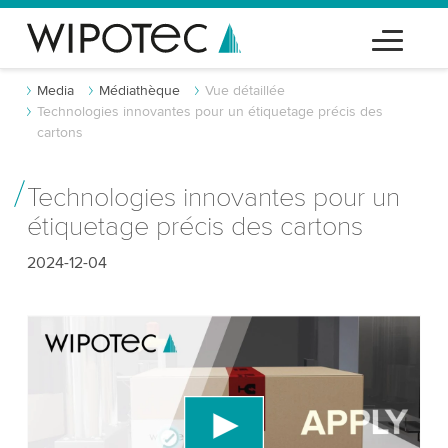
Media
Médiathèque
Vue détaillée
Technologies innovantes pour un étiquetage précis des
cartons
Technologies innovantes pour un
étiquetage précis des cartons
2024-12-04
Nous avons besoin de votre consentement
pour charger le service vidéo YouTube!
Nous utilisons un service tiers pour intégrer du
contenu vidéo susceptible de collecter des
données sur votre activité. Veuillez consulter les