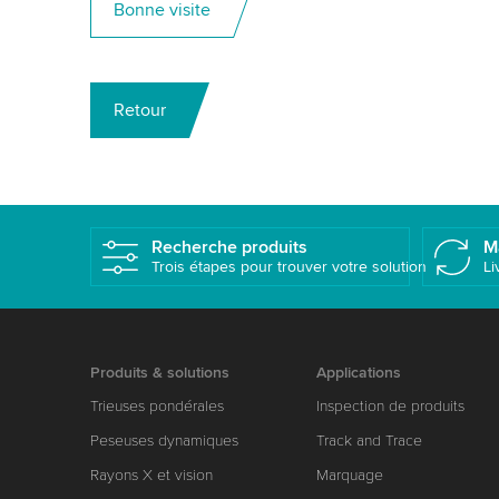
Bonne visite
Retour
Recherche produits
M
Trois étapes pour trouver votre solution
Li
Produits & solutions
Applications
Trieuses pondérales
Inspection de produits
Peseuses dynamiques
Track and Trace
Rayons X et vision
Marquage