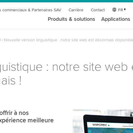
s commerciaux & Partenaires SAV
Carrière
Contact
FR
Produits & solutions
Applications
l
Nouvelle version linguistique : notre site web est désormais disponibl
guistique : notre site web
ais !
ffrir à nos
expérience meilleure