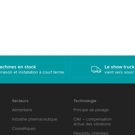
achines en stock
Le show truck
vraison et installation à court terme
vient vers vous!
Secteurs
Technologie
Alimentaire
Principe de pesage
Industrie pharmaceutique
CAV – compensation
active des vibrations
Cosmétiques
Flexibility Unlimited