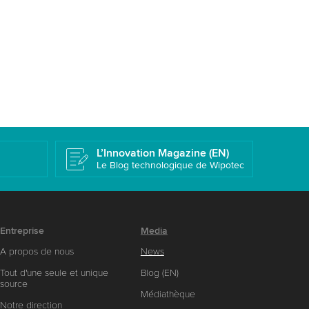
L’Innovation Magazine (EN)
Le Blog technologique de Wipotec
Entreprise
Media
A propos de nous
News
Tout d'une seule et unique
Blog (EN)
source
Médiathèque
Notre direction