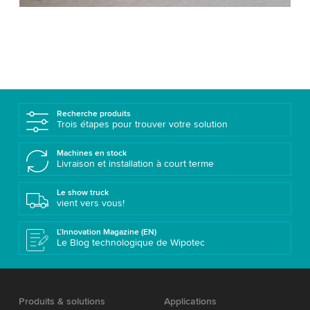
Recherche produits
Trois étapes pour trouver votre solution
Machines en stock
Livraison et installation à court terme
Le show truck
vient vers vous!
L’Innovation Magazine (EN)
Le Blog technologique de Wipotec
Produits & solutions
Applications