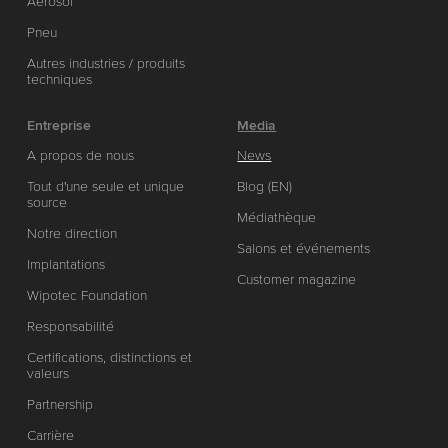
Aérosol
Pneu
Autres industries / produits
techniques
Entreprise
Media
A propos de nous
News
Tout d'une seule et unique
Blog (EN)
source
Médiathèque
Notre direction
Salons et événements
Implantations
Customer magazine
Wipotec Foundation
Responsabilité
Certifications, distinctions et
valeurs
Partnership
Carrière