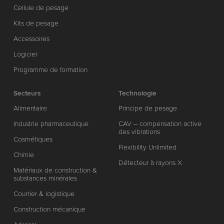
Cellule de pesage
Kits de pesage
Accessoires
Logiciel
Programme de formation
Secteurs
Technologie
Alimentaire
Principe de pesage
Industrie pharmaceutique
CAV – compensation active
des vibrations
Cosmétiques
Flexibility Unlimited
Chimie
Détecteur à rayons X
Matériaux de construction &
substances minérales
Courrier & logistique
Construction mécanique