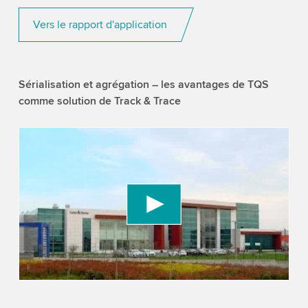
Vers le rapport d'application
Sérialisation et agrégation – les avantages de TQS
comme solution de Track & Trace
We need your consent to load the YouTube
Video service!
We use a third party service to embed video
content that may collect data about your activity.
Please review the details and accept the service
to watch this video.
Accept
More information