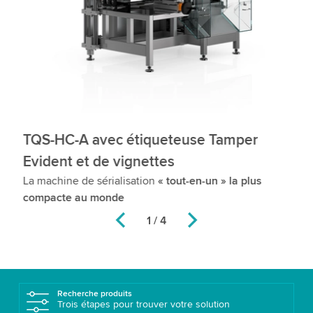
TQS-HC-A avec étiqueteuse Tamper
T
ur
La
Evident et de vignettes
ré
La machine de sérialisation
« tout-en-un » la plus
compacte au monde
2 / 4
Recherche produits
Trois étapes pour trouver votre solution