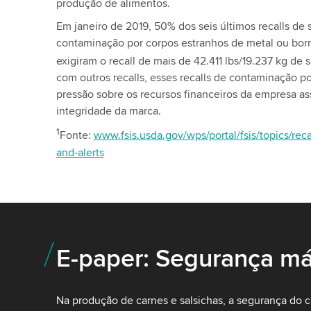
produção de alimentos.
Em janeiro de 2019, 50% dos seis últimos recalls de
contaminação por corpos estranhos de metal ou borr
exigiram o recall de mais de 42.411 lbs/19.237 kg de s
com outros recalls, esses recalls de contaminação 
pressão sobre os recursos financeiros da empresa as
integridade da marca.
1
Fonte:
www.fsis.usda.gov/wps/portal/fsis/topics/recal
and-alerts
E-paper: Segurança m
Na produção de carnes e salsichas, a segurança do 