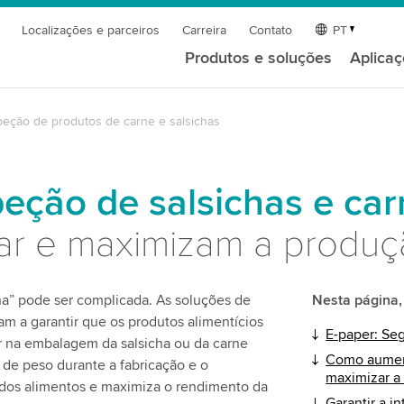
Localizações e parceiros
Carreira
Contato
PT
Produtos e soluções
Aplica
peção de produtos de carne e salsichas
peção de salsichas e ca
ar e maximizam a produç
cha” pode ser complicada. As soluções de
Nesta página,
m a garantir que os produtos alimentícios
E-paper: Se
 na embalagem da salsicha ou da carne
Como aument
 de peso durante a fabricação e o
maximizar a
os alimentos e maximiza o rendimento da
Garantir a i