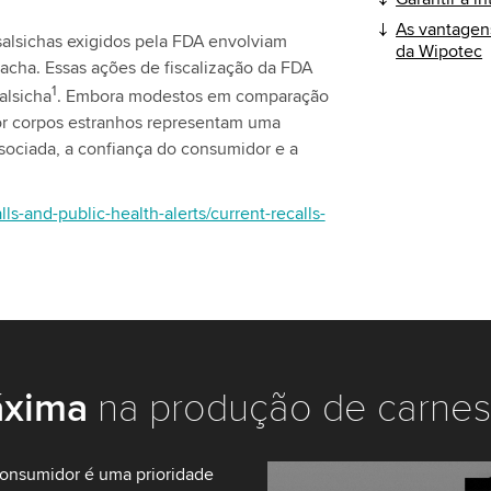
As vantagens
 salsichas exigidos pela FDA envolviam
da Wipotec
acha. Essas ações de fiscalização da FDA
1
alsicha
. Embora modestos em comparação
por corpos estranhos representam uma
sociada, a confiança do consumidor e a
ls-and-public-health-alerts/current-recalls-
áxima
na produção de carnes 
consumidor é uma prioridade