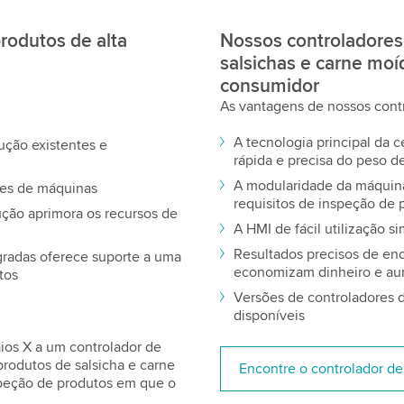
rodutos de alta
Nossos controladores
salsichas e carne mo
consumidor
As vantagens de nossos cont
A tecnologia principal da 
dução existentes e
rápida e precisa do peso 
A modularidade da máquina
ões de máquinas
requisitos de inspeção de 
ução aprimora os recursos de
A HMI de fácil utilização s
Resultados precisos de en
radas oferece suporte a uma
economizam dinheiro e au
tos
Versões de controladores 
disponíveis
os X a um controlador de
rodutos de salsicha e carne
Encontre o controlador d
peção de produtos em que o