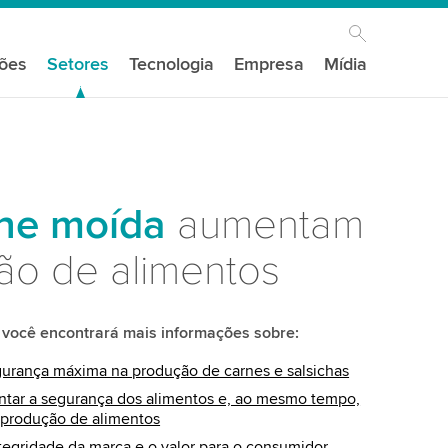
ções
Setores
Tecnologia
Empresa
Mídia
rne moída
aumentam
ão de alimentos
 você encontrará mais informações sobre:
gurança máxima na produção de carnes e salsichas
ar a segurança dos alimentos e, ao mesmo tempo,
 produção de alimentos
ntegridade da marca e o valor para o consumidor