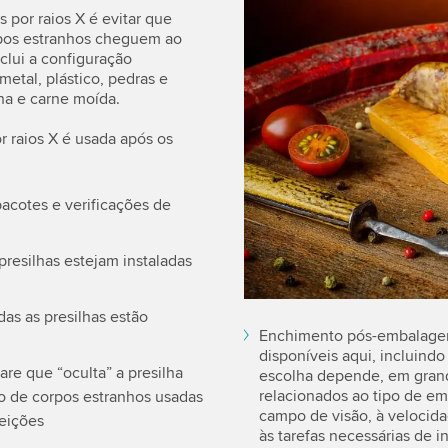
por raios X é evitar que
rpos estranhos cheguem ao
clui a configuração
etal, plástico, pedras e
ha e carne moída.
 raios X é usada após os
acotes e verificações de
presilhas estejam instaladas
as as presilhas estão
Enchimento pós-embalagem 
disponíveis aqui, incluindo
re que “oculta” a presilha
escolha depende, em grand
relacionados ao tipo de e
o de corpos estranhos usadas
campo de visão, à velocida
jeições
às tarefas necessárias de