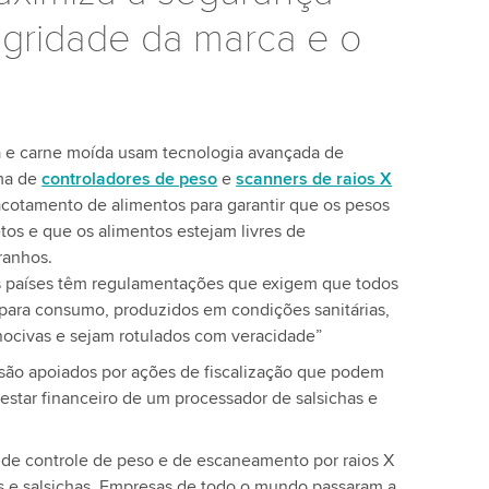
tegridade da marca e o
a e carne moída usam tecnologia avançada de
rma de
controladores de peso
e
scanners de raios X
cotamento de alimentos para garantir que os pesos
os e que os alimentos estejam livres de
ranhos.
s países têm regulamentações que exigem que todos
 para consumo, produzidos em condições sanitárias,
ocivas e sejam rotulados com veracidade”
 são apoiados por ações de fiscalização que podem
estar financeiro de um processador de salsichas e
de controle de peso e de escaneamento por raios X
s e salsichas. Empresas de todo o mundo passaram a