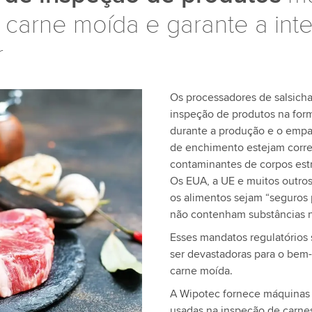
e carne moída e garante a in
r
Os processadores de salsich
inspeção de produtos na fo
durante a produção e o empa
de enchimento estejam corret
contaminantes de corpos est
Os EUA, a UE e muitos outro
os alimentos sejam “seguros
não contenham substâncias n
Esses mandatos regulatórios
ser devastadoras para o bem-
carne moída.
A Wipotec fornece máquinas 
usadas na inspeção de carne