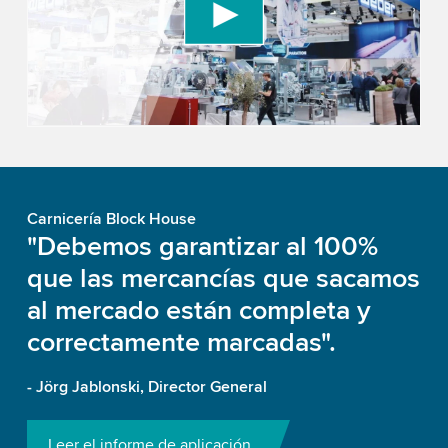
content that may collect data about your activity.
Please review the details and accept the service
to watch this video.
Accept
More information
Carnicería Block House
"Debemos garantizar al 100%
que las mercancías que sacamos
al mercado están completa y
correctamente marcadas".
- Jörg Jablonski, Director General
Leer el informe de aplicación