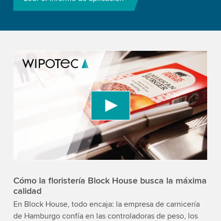
We need your consent to load the YouTube
Video service!
We use a third party service to embed video
content that may collect data about your activity.
Please review the details and accept the service
to watch this video.
Accept
More information
Cómo la floristería Block House busca la máxima
calidad
En Block House, todo encaja: la empresa de carnicería
de Hamburgo confía en las controladoras de peso, los