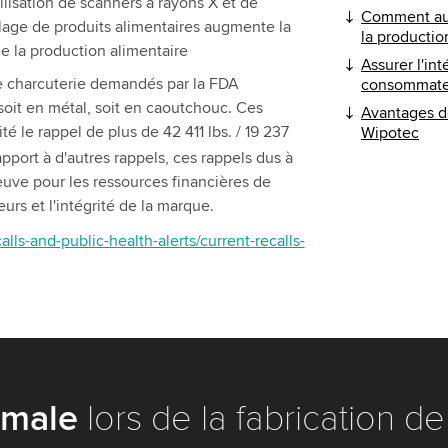
ilisation de scanners à rayons X et de
Comment aug
llage de produits alimentaires augmente la
la productio
e la production alimentaire
Assurer l'int
de charcuterie demandés par la FDA
consommate
soit en métal, soit en caoutchouc. Ces
Avantages de
té le rappel de plus de 42 411 lbs. / 19 237
Wipotec
apport à d'autres rappels, ces rappels dus à
uve pour les ressources financières de
urs et l'intégrité de la marque.
lls-and-public-health-alerts/current-recalls-
imale
lors de la fabrication d