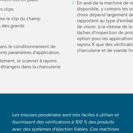
En aval de la machine de r
disponible, y compris les 
s clips
choix dépend largement des
mine le clip du champ
rapportent au type d'embal
s des grands
de vision, à la vitesse de l
tâches d'inspection de pro
option pour les application
rayons X que des vérificatio
dans le conditionnement de
charcuterie et de viande h
nts paramètres d'application.
lement, le scanner à rayons
 étrangers dans la charcuterie
Les trieuses pondérales sont très faciles à utiliser et
fournissent des vérifications à 100 % des produits
avec des systèmes d'éjection fiables. Ces machines