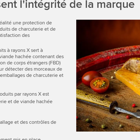
nt l'intégrité de la marque
éalité une protection de
uits de charcuterie et de
tisfaction des
ts à rayons X sert à
 viande hachée contenant des
tion de corps étrangers (FBD)
our détecter des morceaux de
s emballages de charcuterie et
oduits par rayons X est
erie et de viande hachée
allage et des contrôles de
tement mis en place