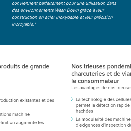
conviennent parfaitement pour une utilisation dans
des environnements Wash Down grâce à leur
construction en acier inoxydable et leur précision
incroyable."
produits de grande
Nos trieuses pondéral
charcuteries et de vi
le consommateur
Les avantages de nos trieuse
La technologie des cellul
roduction existantes et des
permet la détection rapide 
hachées
ations machine
La modularité des machines
finition augmente les
d'exigences d'inspection d