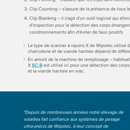
Clip Counting – s'assure de la présence de tous le
Clip Blanking – il s'agit d'un outil logiciel qui éli
d'inspection pour la détection des corps étranger
conditionnements afin d'éviter de faux positifs
Le type de scanner à rayons X de Wipotec utilisé 
charcuterie et de viande hachée dépend de différe
En amont de la machine de remplissage – habituel
X
SC-B
est utilisé ici pour une détection des corps
et la viande hachée en vrac.
"Depuis de nombreuses années notre élevage de
volailles fait confiance aux systèmes de pesage
ultra-précis de Wipotec, à leur concept de