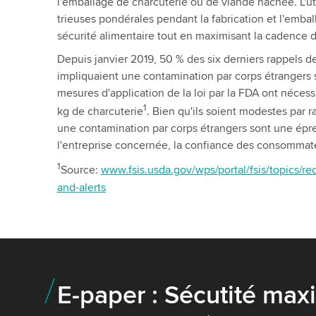
l'emballage de charcuterie ou de viande hachée. L'ut
trieuses pondérales pendant la fabrication et l'emba
sécurité alimentaire tout en maximisant la cadence d
Depuis janvier 2019, 50 % des six derniers rappels 
impliquaient une contamination par corps étrangers 
mesures d'application de la loi par la FDA ont nécessi
1
kg de charcuterie
. Bien qu'ils soient modestes par r
une contamination par corps étrangers sont une épre
l'entreprise concernée, la confiance des consommate
1
Source:
www.fsis.usda.gov/wps/portal/fsis/topics/reca
and-alerts
E-paper : Sécutité max