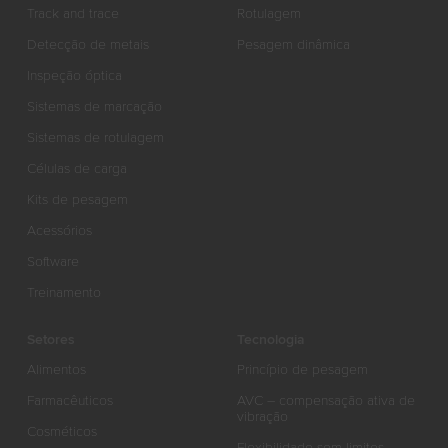
Track and trace
Rotulagem
Detecção de metais
Pesagem dinâmica
Inspeção óptica
Sistemas de marcação
Sistemas de rotulagem
Células de carga
Kits de pesagem
Acessórios
Software
Treinamento
Setores
Tecnologia
Alimentos
Princípio de pesagem
Farmacêuticos
AVC – compensação ativa de
vibração
Cosméticos
Flexibilidade sem limites