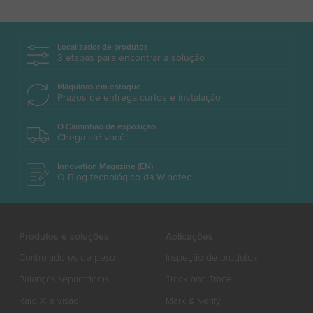
Localizador de produtos
3 etapas para encontrar a solução
Máquinas em estoque
Prazos de entrega curtos e instalação
O Caminhão de exposição
Chega até você!
Innovation Magazine (EN)
O Blog tecnológico da Wipotec
Produtos e soluções
Aplicações
Controladores de peso
Inspeção de produtos
Balanças separadoras
Track and Trace
Raio X e visão
Mark & Verify