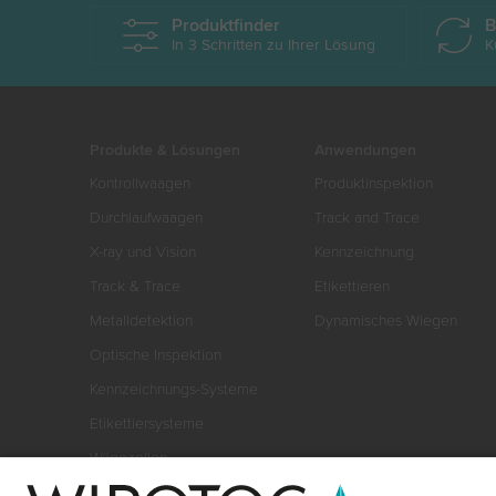
Produktfinder
B
In 3 Schritten zu Ihrer Lösung
K
Produkte & Lösungen
Anwendungen
Kontrollwaagen
Produktinspektion
Durchlaufwaagen
Track and Trace
X-ray und Vision
Kennzeichnung
Track & Trace
Etikettieren
Metalldetektion
Dynamisches Wiegen
Optische Inspektion
Kennzeichnungs-Systeme
Etikettiersysteme
Wägezellen
Wäge-Kits