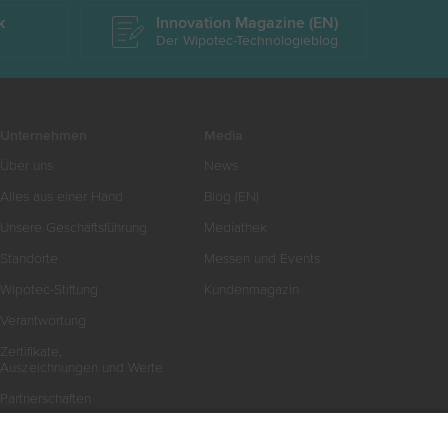
k
Innovation Magazine (EN)
Der Wipotec-Technologieblog
Unternehmen
Media
Über uns
News
Alles aus einer Hand
Blog (EN)
Unsere Geschäftsführung
Mediathek
Standorte
Messen und Events
Wipotec-Stiftung
Kundenmagazin
Verantwortung
Zertifikate,
Auszeichnungen und Werte
Partnerschaften
Karriere