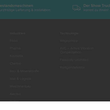
estandsmaschinen
Der Show Truc
urzfristige Lieferung & Installation
kommt zu Ihnen!
Industrien
Technologie
Food
Wägeprinzip
Pharma
AVC – Active Vibration
Compensation
Kosmetik
Flexibility Unlimited
Chemie
Röntgendetektor
Bau- & Mineralstoffe
Mail & Logistik
Maschinenbau
Aerosol
Reifen
Weitere Industrien /