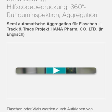
Hilfscodebedruckung, 360°-
Runduminspektion, Aggregation
Semi-automatische Aggregation für Flaschen –
Track & Trace Projekt HANA Pharm. CO. LTD. (in
Englisch)
We need your consent to load the
YouTube Video service!
We use a third party service to
embed video content that may
collect data about your activity.
Flaschen oder Vials werden durch Aufkleben von
Please review the details and accept