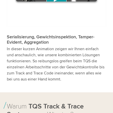
We need your consent to load the
YouTube Video service!
We use a third party service to
embed video content that may
collect data about your activity.
Serialisierung, Gewichtsinspektion, Tamper-
Please review the details and accept
Evident, Aggregation
the service to watch this video.
In dieser kurzen Animation zeigen wir Ihnen einfach
und anschaulich, wie unsere kombinierten Lösungen
Accept
funktionieren. So reibungslos greifen beim TQS die
einzelnen Arbeitsschritte von der Gewichtskontrolle bis
zum Track and Trace Code ineinander, wenn alles wie
More information
bei uns aus einer Hand kommt.
Warum
TQS Track & Trace