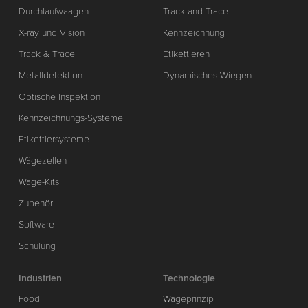
Durchlaufwaagen
Track and Trace
X-ray und Vision
Kennzeichnung
Track & Trace
Etikettieren
Metalldetektion
Dynamisches Wiegen
Optische Inspektion
Kennzeichnungs-Systeme
Etikettiersysteme
Wägezellen
Wäge-Kits
Zubehör
Software
Schulung
Industrien
Technologie
Food
Wägeprinzip