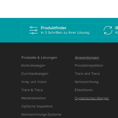
Produktfinder
B
In 3 Schritten zu Ihrer Lösung
K
Produkte & Lösungen
Anwendungen
Kontrollwaagen
Produktinspektion
Durchlaufwaagen
Track and Trace
X-ray und Vision
Kennzeichnung
Track & Trace
Etikettieren
Metalldetektion
Dynamisches Wiegen
Optische Inspektion
Kennzeichnungs-Systeme