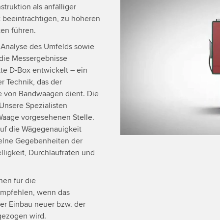
truktion als anfälliger
We use a third party ser
beeinträchtigen, zu höheren
data about your activity.
ten führen.
to watch this video.
e Analyse des Umfelds sowie
die Messergebnisse
Accept
More 
te D-Box entwickelt – ein
 Technik, das der
e von Bandwaagen dient. Die
 Unsere Spezialisten
 Waage vorgesehenen Stelle.
auf die Wägegenauigkeit
elne Gegebenheiten der
igkeit, Durchlaufraten und
nen für die
empfehlen, wenn das
der Einbau neuer bzw. der
gezogen wird.