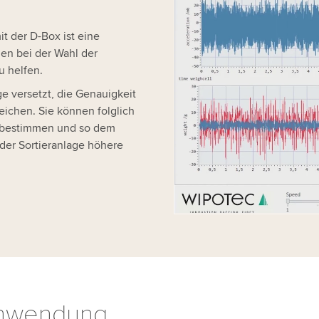
We need your consent
t der D-Box ist eine
We use a third party ser
hnen bei der Wahl der
data about your activity.
 helfen.
to watch this video.
e versetzt, die Genauigkeit
ichen. Sie können folglich
Accept
More 
 bestimmen und so dem
der Sortieranlage höhere
nwendung