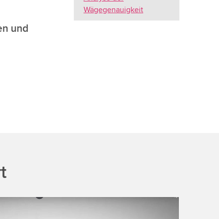
Wägegenauigkeit
gen und
t
 to load the YouTube Video service!