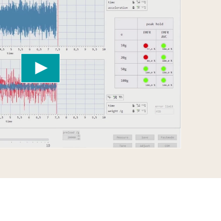
 to load the YouTube Video service!
vice to embed video content that may collect
 Please review the details and accept the service
information