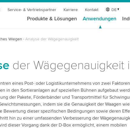
t
Service- & Vertriebspartner
Karriere
Kontakt
DE
Produkte & Lösungen
Anwendungen
Ind
ches Wiegen
Analyse der Wägegenauigkeit
se
der Wägegenauigkeit i
rzentren eines Post- oder Logistikunternehmens von zwei Faktoren
gen in den Sortieranlagen auf speziellen Bühnen aufgebaut wer
ng der Pakete, Förderbänder und Transportmittel für Schwing
 Gewichtsmessungen, indem sie die Genauigkeit der Waagen wie
ue Bewertung dieser spezifischen Bedingungen sowie deren Effe
chritt hin zu einer umfassenden Verbesserung der Wägegenauigk
ird dieser Vorgang dank der D-Box ermöglicht, einem mobilen