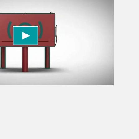
vice to embed video content that may collect
 Please review the details and accept the service
information