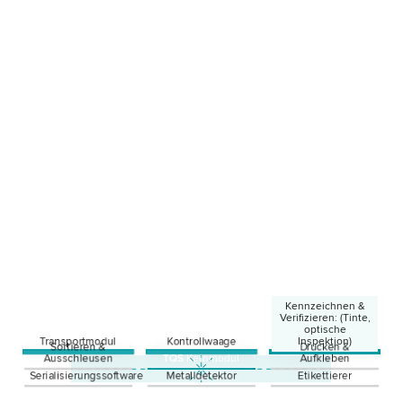
Kennzeichnen &
Verifizieren: (Tinte,
optische
Transportmodul
Kontrollwaage
Inspektion)
Sortieren &
Drucken &
Ausschleusen
TQS
Kernmodul
Aufkleben
Tinte
Laser
Serialisierungssoftware
Metalldetektor
Etikettierer
Thermotransfer
Optische