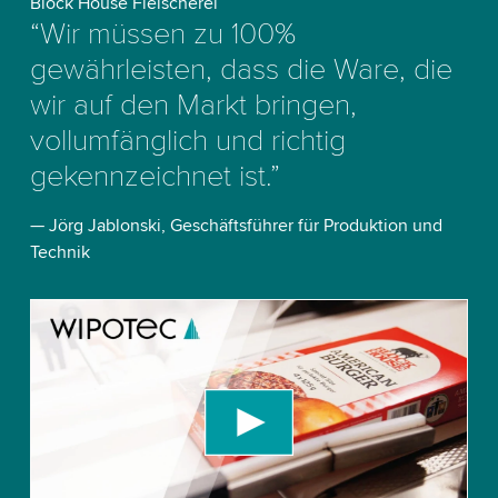
Block House Fleischerei
“Wir müssen zu 100%
gewährleisten, dass die Ware, die
wir auf den Markt bringen,
vollumfänglich und richtig
gekennzeichnet ist.”
— Jörg Jablonski, Geschäftsführer für Produktion und
Technik
We need your consent to load the YouTube
Video service!
We use a third party service to embed video
content that may collect data about your activity.
Please review the details and accept the service
to watch this video.