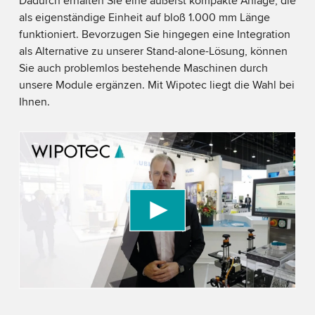
Dadurch erhalten Sie eine äußerst kompakte Anlage, die
als eigenständige Einheit auf bloß 1.000 mm Länge
funktioniert. Bevorzugen Sie hingegen eine Integration
als Alternative zu unserer Stand-alone-Lösung, können
Sie auch problemlos bestehende Maschinen durch
unsere Module ergänzen. Mit Wipotec liegt die Wahl bei
Ihnen.
We need your consent to load the YouTube
Video service!
We use a third party service to embed video
content that may collect data about your activity.
Please review the details and accept the service
to watch this video.
Accept
More information