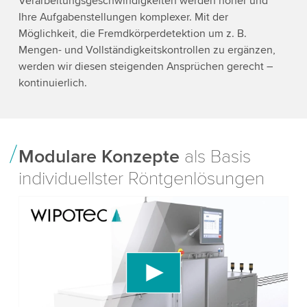
Verarbeitungsgeschwindigkeiten werden höher und
Ihre Aufgabenstellungen komplexer. Mit der
Möglichkeit, die Fremdkörperdetektion um z. B.
Mengen- und Vollständigkeitskontrollen zu ergänzen,
werden wir diesen steigenden Ansprüchen gerecht –
kontinuierlich.
Modulare Konzepte
als Basis
individuellster Röntgenlösungen
We need your consent to load the YouTube
Video service!
We use a third party service to embed video
content that may collect data about your activity.
Please review the details and accept the service
to watch this video.