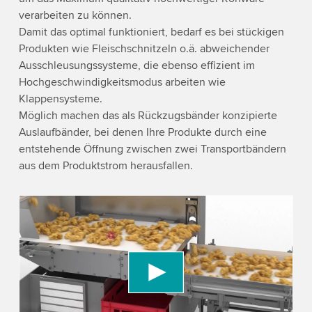
verarbeiten zu können.
Damit das optimal funktioniert, bedarf es bei stückigen
Produkten wie Fleischschnitzeln o.ä. abweichender
Ausschleusungssysteme, die ebenso effizient im
Hochgeschwindigkeitsmodus arbeiten wie
Klappensysteme.
Möglich machen das als Rückzugsbänder konzipierte
Auslaufbänder, bei denen Ihre Produkte durch eine
entstehende Öffnung zwischen zwei Transportbändern
aus dem Produktstrom herausfallen.
We need your consent to load the YouTube
Video service!
We use a third party service to embed video
content that may collect data about your activity.
Please review the details and accept the service
to watch this video.