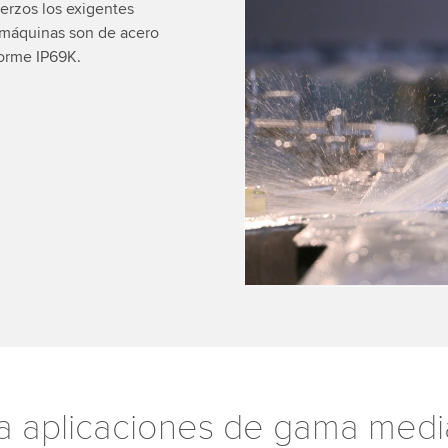
We need your consent
erzos los exigentes
s máquinas son de acero
We use a third party ser
forme IP69K.
data about your activity.
to watch this video.
Accept
More 
a aplicaciones de gama medi