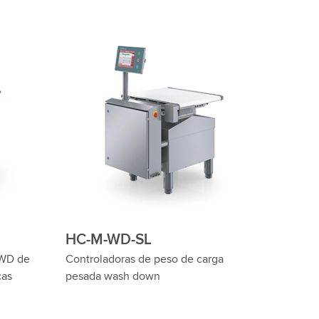
HC-M-SL
cas de
Controladoras de peso dinámicas para
énico con
cargas pesadas hasta 60 kg