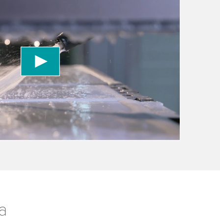
 to load the YouTube Video service!
vice to embed video content that may collect
 Please review the details and accept the service
information
a