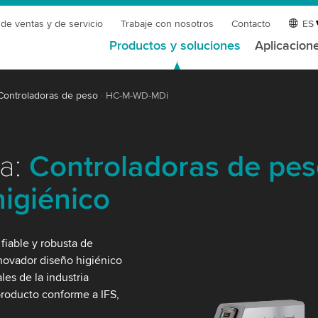
 de ventas y de servicio
Trabaje con nosotros
Contacto
ES
Productos y soluciones
Aplicacion
Controladoras de peso
HC-M-WD-MDi
ia:
Controladoras de pes
igiénico
iable y robusta de
nnovador diseño higiénico
es de la industria
producto conforme a IFS,