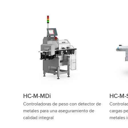
HC-M-WD-SL
HC-M
D de
Controladoras de peso de carga
Controlad
s
pesada wash down
gamas de