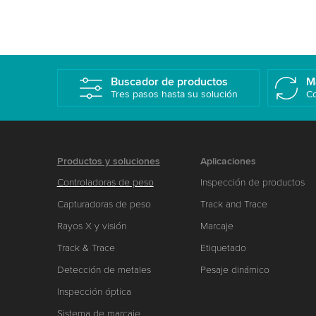
Buscador de productos
M
Tres pasos hasta su solución
Co
Productos y soluciones
Aplicaciones
Controladoras de peso
Inspección de productos
Capturadoras de peso
Track and Trace
Rayos X y visión
Marcaje
Track & Trace
Etiquetado
Detección de metales
Pesaje dinámico
Inspección óptica
Sistema de marcaje