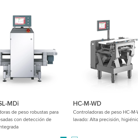
HC-M-VA
oras de peso flexibles para
Controladoras de peso dinámi
 rendimiento medio
acero inoxidable: Pesaje higi
IP65