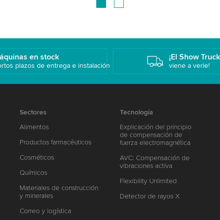
áquinas en stock
¡El Show Truc
rtos plazos de entrega e instalación
viene a verle!
Sectores
Tecnología
Alimentos
Explicación del principio
de compensación de
Productos farmacéuticos
fuerza electromagnética
Cosméticos
AVC: Compensación de
vibraciones activa
Químicos
Flexibility Unlimited
Materiales de construcción
y minerales
Detector de rayos X
Correo y logística