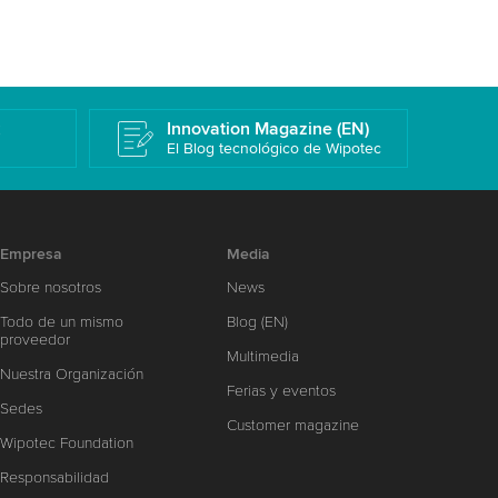
k
Innovation Magazine (EN)
El Blog tecnológico de Wipotec
Empresa
Media
Sobre nosotros
News
Todo de un mismo
Blog (EN)
proveedor
Multimedia
Nuestra Organización
Ferias y eventos
Sedes
Customer magazine
Wipotec Foundation
Responsabilidad