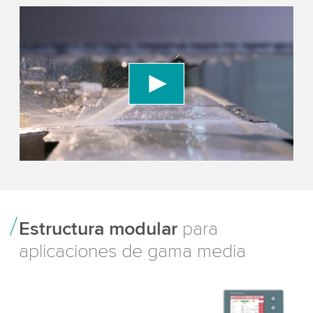
We need your consent to load the YouTube
Video service!
We use a third party service to embed video
content that may collect data about your activity.
Please review the details and accept the service
to watch this video.
Accept
More information
Estructura modular
para
aplicaciones de gama media