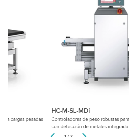
HC-M-SL-MDi
H
Controladoras de peso robustas para cargas pesadas
Co
con detección de metales integrada
pr
2 / 7