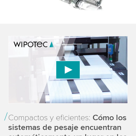
We need your consent to load the YouTube
Video service!
We use a third party service to embed video
content that may collect data about your activity.
Please review the details and accept the service
to watch this video.
Accept
More information
Compactos y eficientes:
Cómo los
sistemas de pesaje encuentran