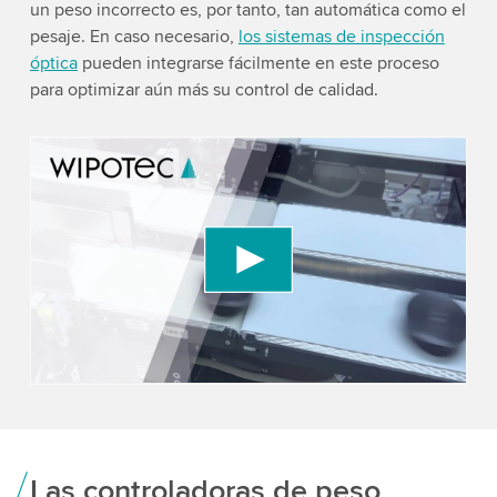
un peso incorrecto es, por tanto, tan automática como el
pesaje. En caso necesario,
los sistemas de inspección
óptica
pueden integrarse fácilmente en este proceso
para optimizar aún más su control de calidad.
We need your consent to load the YouTube
Video service!
We use a third party service to embed video
content that may collect data about your activity.
Please review the details and accept the service
to watch this video.
Accept
More information
Las controladoras de peso