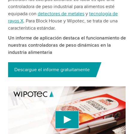
controladora de peso industrial para alimentos esté
equipada con
detectores de metales
y
tecnología de
rayos X
. Para Block House y Wipotec, se trata de una
característica estándar.
Un informe de aplicación destaca el funcionamiento de
nuestras controladoras de peso dinámicas en la
industria alimentaria
Descargue el informe gratuitamente
We need your consent to load the YouTube
Video service!
We use a third party service to embed video
content that may collect data about your activity.
Please review the details and accept the service
to watch this video.