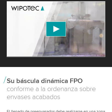
We need your consent to load the YouTube
Video service!
We use a third party service to embed video
content that may collect data about your activity.
Please review the details and accept the service
to watch this video.
Accept
More information
Su báscula dinámica FPO
conforme a la ordenanza sobre
envases acabados
El llenado de preenvasados debe realizarse en una zona