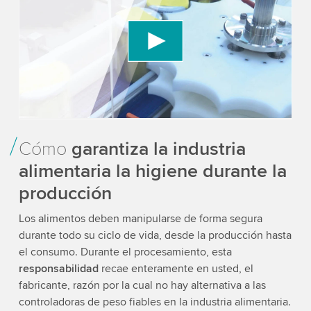
Video service!
We use a third party service to embed video
content that may collect data about your activity.
Please review the details and accept the service
to watch this video.
Accept
More information
Cómo
garantiza la industria
alimentaria la higiene durante la
producción
Los alimentos deben manipularse de forma segura
durante todo su ciclo de vida, desde la producción hasta
el consumo. Durante el procesamiento, esta
responsabilidad
recae enteramente en usted, el
fabricante, razón por la cual no hay alternativa a las
controladoras de peso fiables en la industria alimentaria.