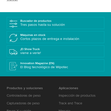
Buscador de productos
Tres pasos hasta su solución
Máquinas en stock
Cortos plazos de entrega e instalación
¡El Show Truck
viene a verle!
Innovation Magazine (EN)
El Blog tecnológico de Wipotec
Productos y soluciones
Aplicaciones
Controladoras de peso
Inspección de productos
Capturadoras de peso
Track and Trace
Rayos X y visión
Marcaje