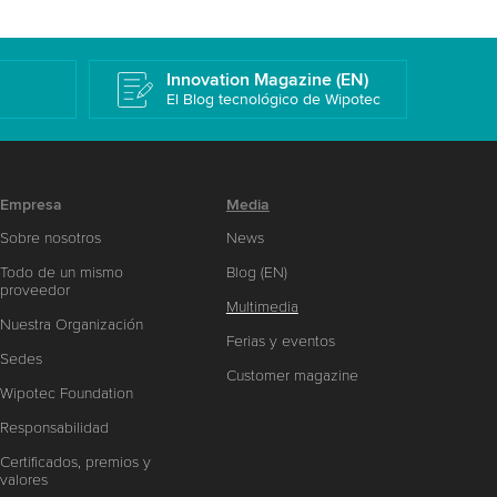
k
Innovation Magazine (EN)
El Blog tecnológico de Wipotec
Empresa
Media
Sobre nosotros
News
Todo de un mismo
Blog (EN)
proveedor
Multimedia
Nuestra Organización
Ferias y eventos
Sedes
Customer magazine
Wipotec Foundation
Responsabilidad
Certificados, premios y
valores