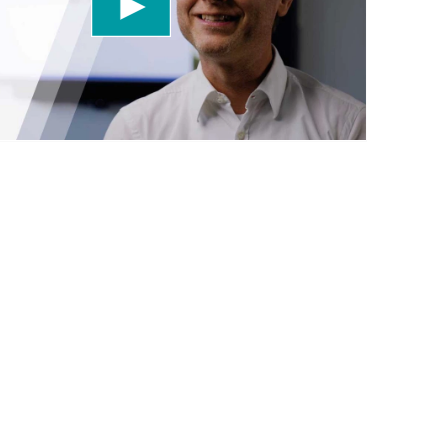
a los detalles y acepta el servicio para ver este
Más información