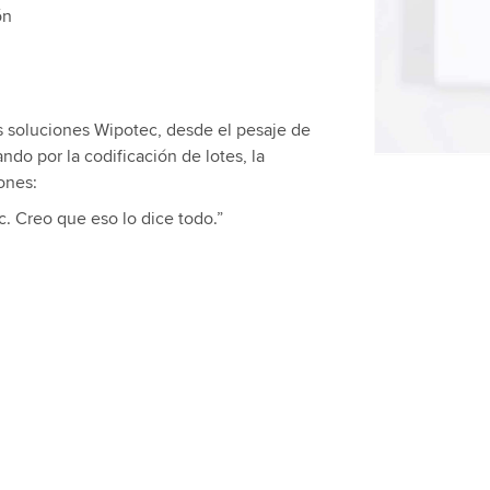
favor, revis
ón
video.
Aceptar
s soluciones Wipotec, desde el pesaje de
ndo por la codificación de lotes, la
ones:
. Creo que eso lo dice todo.”