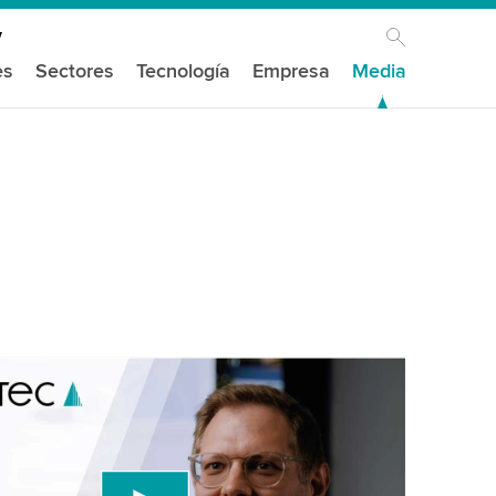
es
Sectores
Tecnología
Empresa
Media
mos tu consentimiento para cargar el
de video de YouTube!
un servicio de terceros para incrustar contenido
e puede recopilar datos sobre tu actividad. Por