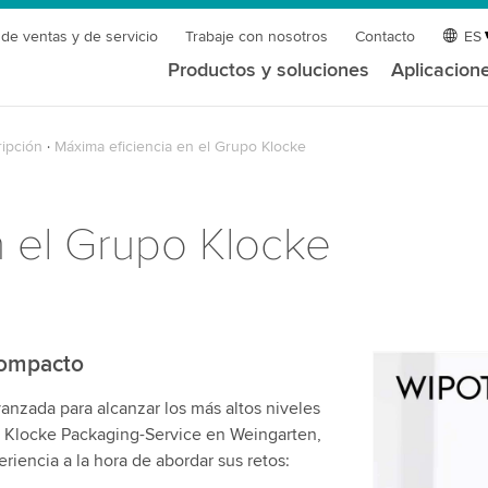
 de ventas y de servicio
Trabaje con nosotros
Contacto
ES
Productos y soluciones
Aplicacion
ipción
Máxima eficiencia en el Grupo Klocke
n el Grupo Klocke
compacto
¡Necesita
nzada para alcanzar los más altos niveles
servicio 
e Klocke Packaging-Service en Weingarten,
Utilizamos 
riencia a la hora de abordar sus retos:
de video qu