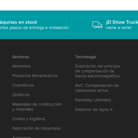
áquinas en stock
¡El Show Truc
rtos plazos de entrega e instalación
viene a verle!
Sectores
Tecnología
Alimentos
Explicación del principio
de compensación de
Productos farmacéuticos
fuerza electromagnética
Cosméticos
AVC: Compensación de
vibraciones activa
Químicos
Flexibility Unlimited
Materiales de construcción
y minerales
Detector de rayos X
Correo y logística
Fabricación de maquinaria
Aerosoles