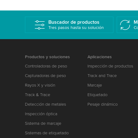
Buscador de productos
M
Tres pasos hasta su solución
Co
Productos y soluciones
Aplicaciones
Controladoras de peso
Inspección de productos
Capturadoras de peso
Track and Trace
Rayos X y visión
Marcaje
Track & Trace
Etiquetado
Detección de metales
Pesaje dinámico
Inspección óptica
Sistema de marcaje
Sistemas de etiquetado