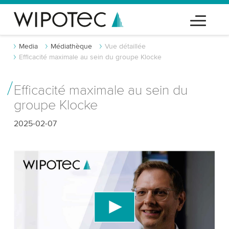
Media
Médiathèque
Vue détaillée
Efficacité maximale au sein du groupe Klocke
Efficacité maximale au sein du
groupe Klocke
2025-02-07
Nous avons besoin de votre consentement
pour charger le service vidéo YouTube!
Nous utilisons un service tiers pour intégrer du
contenu vidéo susceptible de collecter des
données sur votre activité. Veuillez consulter les