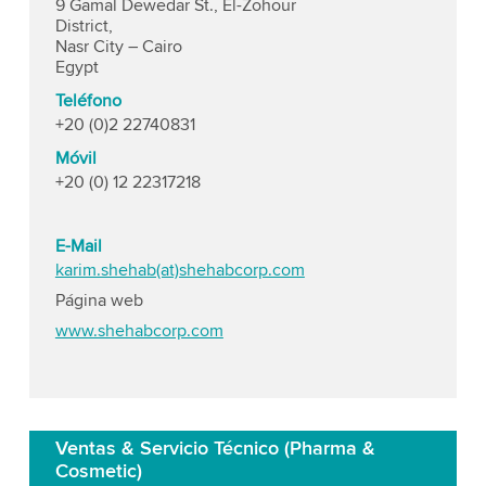
9 Gamal Dewedar St., El-Zohour
District,
Nasr City – Cairo
Egypt
Teléfono
+20 (0)2 22740831
Móvil
+20 (0) 12 22317218
E-Mail
karim.shehab(at)shehabcorp.com
Página web
www.shehabcorp.com
Ventas & Servicio Técnico (Pharma &
Cosmetic)