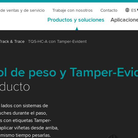
 de ventas y de servicio
Trabaje con nosotros
Contacto
ES
Productos y soluciones
Aplicacion
Track & Trace
TQS-HC-A con Tamper-Evident
rol de peso y Tamper-Evi
oducto
lados con sistemas de
tuches durante el paso,
pas con etiquetas Tamper-
plicar viñetas desde arriba,
l mismo tiempo pesarlas.