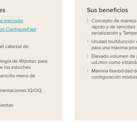
es
Sus
beneficios
a precisión
Concepto de manejo 
rápido y de sencillez
con ConfigureFast
serialización y Tampe
Unidad multifunción 
del cabezal de
para una máxima pro
Elevado volumen de 
ología de Wipotec para
ud./min como estánda
e los estuches
Máxima flexibilidad d
 sencillo menú de
configuración modul
umentaciones IQ/OQ,
ientas