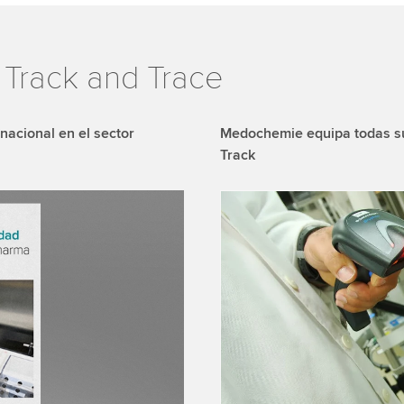
Track and Trace
nacional en el sector
Medochemie equipa todas su
Track
We need your consent
We use a third party ser
data about your activity.
to watch this video.
Accept
More 