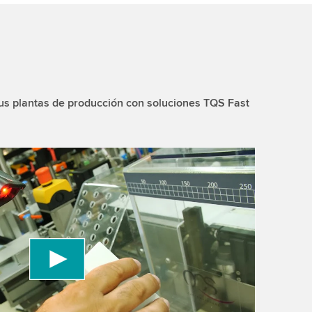
s plantas de producción con soluciones TQS Fast
 to load the YouTube Video service!
vice to embed video content that may collect
 Please review the details and accept the service
information