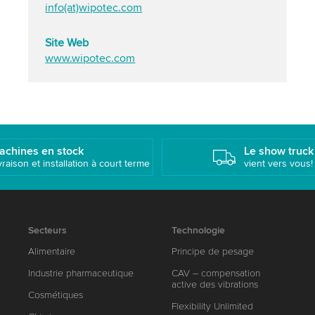
info(at)wipotec.com
Site Web
www.wipotec.com
achines en stock
Le show truck
vraison et installation à court terme
vient vers vous!
Secteurs
Technologie
Alimentaire
Principe de pesage
Industrie pharmaceutique
CAV – compensation
active des vibrations
Cosmétiques
Flexibility Unlimited