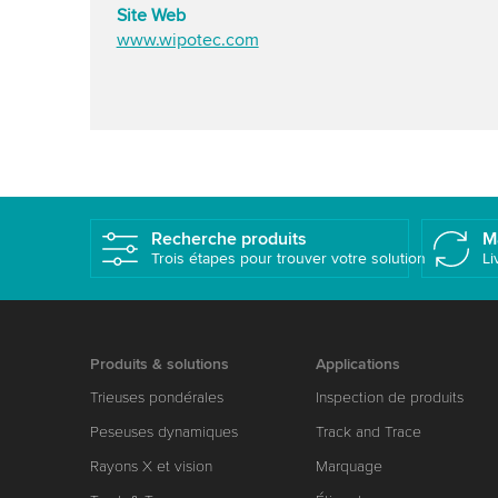
Site Web
www.wipotec.com
Recherche produits
M
Trois étapes pour trouver votre solution
Li
Produits & solutions
Applications
Trieuses pondérales
Inspection de produits
Peseuses dynamiques
Track and Trace
Rayons X et vision
Marquage