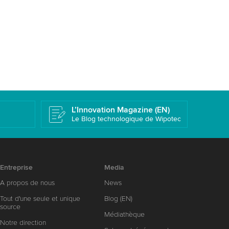
L’Innovation Magazine (EN)
Le Blog technologique de Wipotec
Entreprise
Media
A propos de nous
News
Tout d'une seule et unique
Blog (EN)
source
Médiathèque
Notre direction