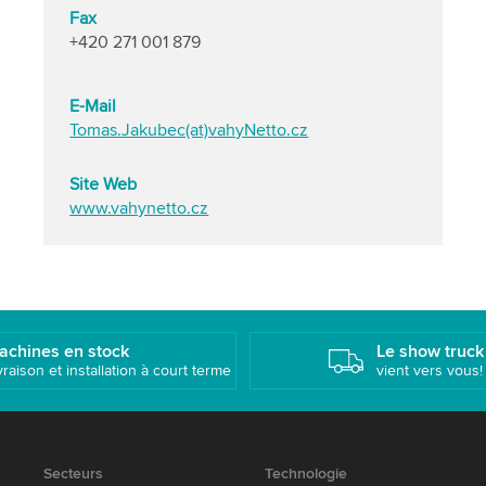
Fax
+420 271 001 879
E-Mail
Tomas.Jakubec(at)vahyNetto.cz
Site Web
www.vahynetto.cz
achines en stock
Le show truck
vraison et installation à court terme
vient vers vous!
Secteurs
Technologie