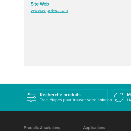
Site Web
www.wipotec.com
Recherche produits
M
Trois étapes pour trouver votre solution
Li
Produits & solutions
Applications