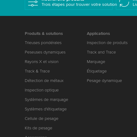
Trois étapes pour trouver votre solution
Li
Produits & solutions
Applications
Trieuses pondérales
Inspection de produits
Peseuses dynamiques
Track and Trace
Rayons X et vision
Marquage
Track & Trace
Étiquetage
Détection de métaux
Pesage dynamique
Inspection optique
Systèmes de marquage
Systèmes d'étiquetage
Cellule de pesage
Kits de pesage