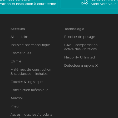
vraison et installation à court terme
vient vers vous!
Secteurs
Technologie
Alimentaire
Principe de pesage
Industrie pharmaceutique
CAV – compensation
active des vibrations
Cosmétiques
Flexibility Unlimited
Chimie
Détecteur à rayons X
Matériaux de construction
& substances minérales
Courrier & logistique
Construction mécanique
Aérosol
Pneu
Autres industries / produits