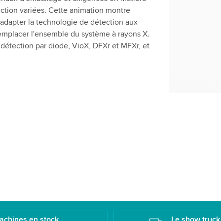
Nous utilis
ection variées. Cette animation montre
vidéo susce
dapter la technologie de détection aux
activité. Ve
emplacer l'ensemble du système à rayons X.
pour regard
détection par diode, VioX, DFXr et MFXr, et
Accepte
achines en stock
Le show truck