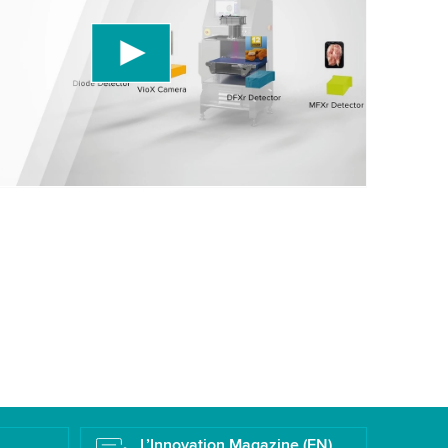
ons un service tiers pour intégrer du contenu
ptible de collecter des données sur votre
uillez consulter les détails et accepter le service
er cette vidéo.
r
Plus d'informations
L’Innovation Magazine (EN)