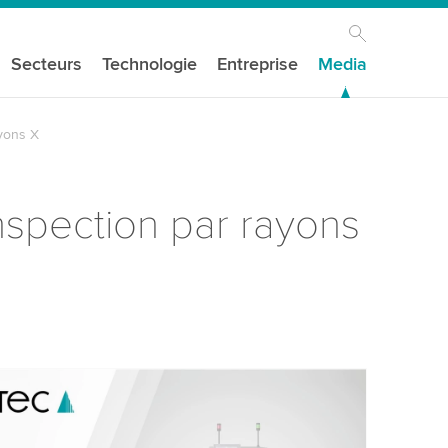
Secteurs
Technologie
Entreprise
Media
ayons X
nspection par rayons
s besoin de votre consentement pour
e service vidéo YouTube!