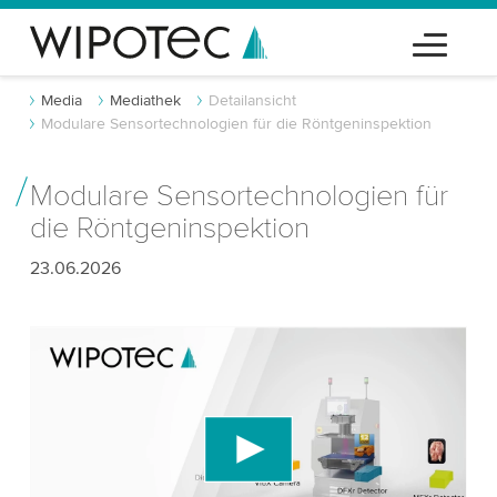
Media
Mediathek
Detailansicht
Modulare Sensortechnologien für die Röntgeninspektion
Modulare Sensortechnologien für
die Röntgeninspektion
23.06.2026
Wir benötigen Ihre Zustimmung, um den
YouTube-Videodienst zu laden!
Wir verwenden einen Drittanbieterdienst, um
Videoinhalte einzubetten, der Daten über Ihre
Aktivitäten sammeln kann. Bitte überprüfen Sie