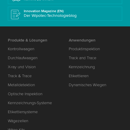
Innovation Magazine (EN)
Der Wipotec-Technologieblog
Produkte & Lösungen
Anwendungen
Kontrollwaagen
Produktinspektion
Durchlaufwaagen
Track and Trace
X-ray und Vision
Kennzeichnung
Track & Trace
Etikettieren
Metalldetektion
Dynamisches Wiegen
Optische Inspektion
Kennzeichnungs-Systeme
Etikettiersysteme
Wägezellen
Wäge-Kits