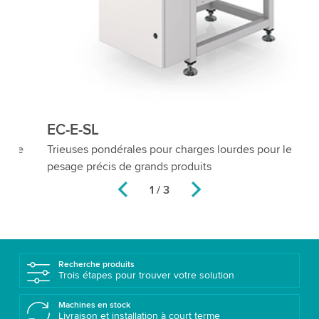
EC-E-SL
E
Trieuses pondérales pour charges lourdes pour le
Tr
pesage précis de grands produits
ap
2 / 3
Recherche produits
Trois étapes pour trouver votre solution
Machines en stock
Livraison et installation à court terme