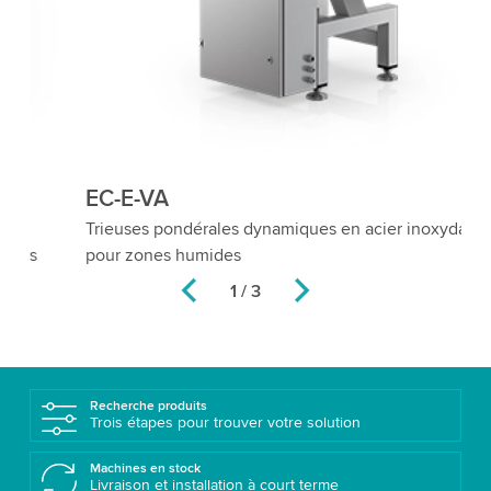
EC-E-VA
E
Trieuses pondérales dynamiques en acier inoxydable
Tr
pour zones humides
pe
2 / 3
Recherche produits
Trois étapes pour trouver votre solution
Machines en stock
Livraison et installation à court terme