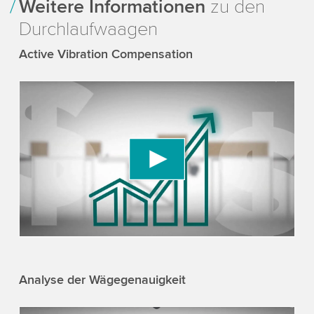
Weitere Informationen
zu den
Durchlaufwaagen
Active Vibration Compensation
We need your consent to load the YouTube
Video service!
We use a third party service to embed video
content that may collect data about your activity.
Please review the details and accept the service
to watch this video.
Accept
More information
Analyse der Wägegenauigkeit