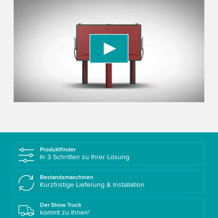
We need your consent to load the YouTube
Video service!
We use a third party service to embed video
content that may collect data about your activity.
Please review the details and accept the service
to watch this video.
Accept
More information
Produktfinder
In 3 Schritten zu Ihrer Lösung
Bestandsmaschinen
Kurzfristige Lieferung & Installation
Der Show Truck
kommt zu Ihnen!