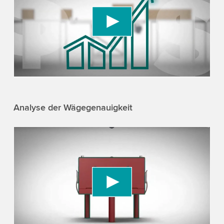
We use a third party service to embed video
content that may collect data about your activity.
Please review the details and accept the service
to watch this video.
Accept
More information
Analyse der Wägegenauigkeit
We need your consent to load the YouTube
Video service!
We use a third party service to embed video
content that may collect data about your activity.
Please review the details and accept the service
to watch this video.