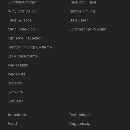
Durchlaufwaagen
Track and Trace
X-ray und Vision
Kennzeichnung
Track & Trace
Etikettieren
Metalldetektion
Dynamisches Wiegen
Optische Inspektion
Kennzeichnungs-Systeme
Etikettiersysteme
Wägezellen
Wäge-Kits
Zubehör
Software
Schulung
Industrien
Technologie
Food
Wägeprinzip