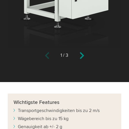
1
/
3
Wichtigste
Features
Transportgeschwindigkeiten bis zu 2 m/s
Wägebereich bis zu 15 kg
Genauigkeit ab +/- 2 g