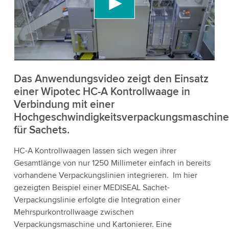
Videoinhalte einzubetten, der Daten über Ihre
Aktivitäten sammeln kann. Bitte überprüfen Sie
die Details und akzeptieren Sie den Dienst, um
dieses Video anzusehen.
Akzeptieren
Das Anwendungsvideo zeigt den Einsatz
einer Wipotec HC-A Kontrollwaage in
Verbindung mit einer
Weitere Informationen
Hochgeschwindigkeitsverpackungsmaschine
für Sachets.
HC-A Kontrollwaagen lassen sich wegen ihrer
Gesamtlänge von nur 1250 Millimeter einfach in bereits
vorhandene Verpackungslinien integrieren. Im hier
gezeigten Beispiel einer MEDISEAL Sachet-
Verpackungslinie erfolgte die Integration einer
Mehrspurkontrollwaage zwischen
Verpackungsmaschine und Kartonierer. Eine