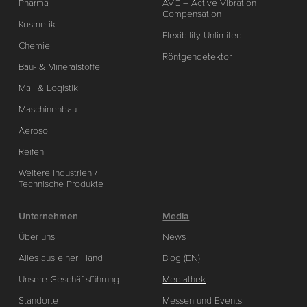
Pharma
AVC – Active Vibration
Compensation
Kosmetik
Flexibility Unlimited
Chemie
Röntgendetektor
Bau- & Mineralstoffe
Mail & Logistik
Maschinenbau
Aerosol
Reifen
Weitere Industrien /
Technische Produkte
Unternehmen
Media
Über uns
News
Alles aus einer Hand
Blog (EN)
Unsere Geschäftsführung
Mediathek
Standorte
Messen und Events