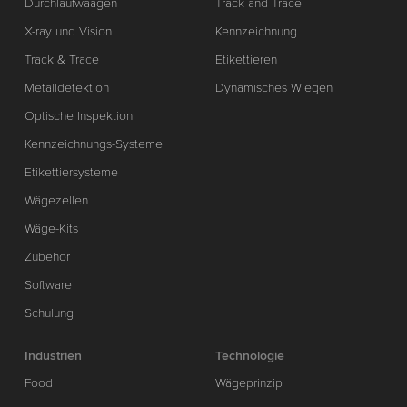
Durchlaufwaagen
Track and Trace
X-ray und Vision
Kennzeichnung
Track & Trace
Etikettieren
Metalldetektion
Dynamisches Wiegen
Optische Inspektion
Kennzeichnungs-Systeme
Etikettiersysteme
Wägezellen
Wäge-Kits
Zubehör
Software
Schulung
Industrien
Technologie
Food
Wägeprinzip