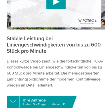
Videoinhalte einzubetten, der Daten über Ihre
Aktivitäten sammeln kann. Bitte überprüfen Sie
die Details und akzeptieren Sie den Dienst, um
dieses Video anzusehen.
Akzeptieren
Stabile Leistung bei
Liniengeschwindigkeiten von bis zu 600
Stück pro Minute
Weitere Informationen
Dieses kurze Video zeigt, wie die fortschrittliche HC-A-
Kontrollwaage bei Liniengeschwindigkeiten von bis zu
600 Stück pro Minute arbeitet. Die menügesteuerten
Einrichtungsbildschirme der modernen Kontrollwaage
werden im Detail erläutert.
Ihre Anfrage
Haben Sie Fragen zu diesem Produkt?