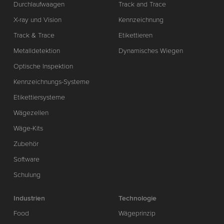
Durchlaufwaagen
Track and Trace
X-ray und Vision
Kennzeichnung
Track & Trace
Etikettieren
Metalldetektion
Dynamisches Wiegen
Optische Inspektion
Kennzeichnungs-Systeme
Etikettiersysteme
Wägezellen
Wäge-Kits
Zubehör
Software
Schulung
Industrien
Technologie
Food
Wägeprinzip