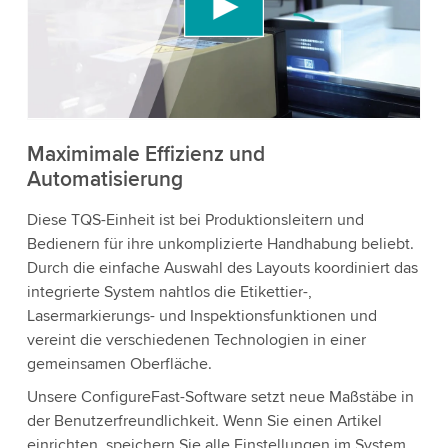
Videoinhalte einzubetten, der Daten über Ihre
Aktivitäten sammeln kann. Bitte überprüfen Sie
die Details und akzeptieren Sie den Dienst, um
dieses Video anzusehen.
Akzeptieren
Maximimale Effizienz und
Automatisierung
Weitere Informationen
Diese TQS-Einheit ist bei Produktionsleitern und
Bedienern für ihre unkomplizierte Handhabung beliebt.
Durch die einfache Auswahl des Layouts koordiniert das
integrierte System nahtlos die Etikettier-,
Lasermarkierungs- und Inspektionsfunktionen und
vereint die verschiedenen Technologien in einer
gemeinsamen Oberfläche.
Unsere ConfigureFast-Software setzt neue Maßstäbe in
der Benutzerfreundlichkeit. Wenn Sie einen Artikel
einrichten, speichern Sie alle Einstellungen im System.