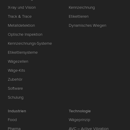
X-ray und Vision
Kennzeichnung
Track & Trace
Etikettieren
Metalldetektion
Dynamisches Wiegen
Optische Inspektion
Kennzeichnungs-Systeme
Etikettiersysteme
Wägezellen
Wäge-Kits
Zubehör
Software
Schulung
Industrien
Technologie
Food
Wägeprinzip
Pharma
AVC – Active Vibration