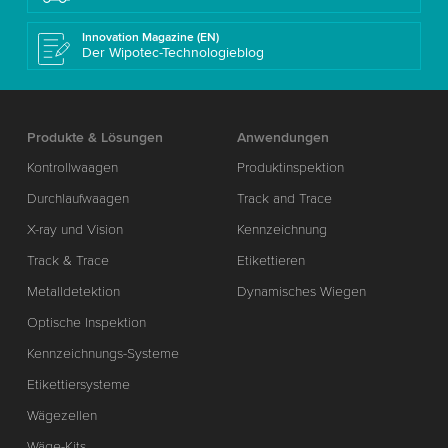
Innovation Magazine (EN)
Der Wipotec-Technologieblog
Produkte & Lösungen
Anwendungen
Kontrollwaagen
Produktinspektion
Durchlaufwaagen
Track and Trace
X-ray und Vision
Kennzeichnung
Track & Trace
Etikettieren
Metalldetektion
Dynamisches Wiegen
Optische Inspektion
Kennzeichnungs-Systeme
Etikettiersysteme
Wägezellen
Wäge-Kits