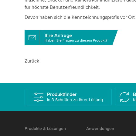
Maschine, Drucker und Kamera kommunizieren dabei 
für höchste Benutzerfreundlichkeit.
Davon haben sich die Kennzeichnungsprofis vor Ort 
Ihre Anfrage
Haben Sie Fragen zu diesem Produkt?
Zurück
Produktfinder
B
In 3 Schritten zu Ihrer Lösung
K
Produkte & Lösungen
Anwendungen