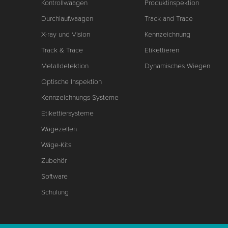
Kontrollwaagen
Produktinspektion
Durchlaufwaagen
Track and Trace
X-ray und Vision
Kennzeichnung
Track & Trace
Etikettieren
Metalldetektion
Dynamisches Wiegen
Optische Inspektion
Kennzeichnungs-Systeme
Etikettiersysteme
Wägezellen
Wäge-Kits
Zubehör
Software
Schulung