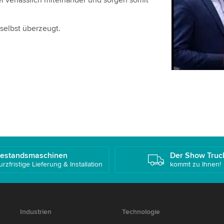
verlässlich miteinander und sorgen somit
Bitte überp
Dienst, um
selbst überzeugt.
Akzepti
estandsmaschinen
Der Show Truc
urzfristige Lieferung & Installation
kommt zu Ihnen!
Industrien
Technologie