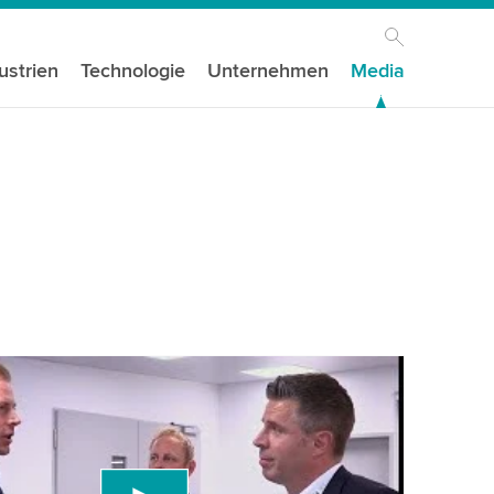
ustrien
Technologie
Unternehmen
Media
igen Ihre Zustimmung, um den YouTube-
st zu laden!
den einen Drittanbieterdienst, um Videoinhalte
, der Daten über Ihre Aktivitäten sammeln kann.