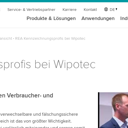
t
Service- & Vertriebspartner
Karriere
Kontakt
DE
Produkte & Lösungen
Anwendungen
Ind
ansicht
REA Kennzeichnungsprofis bei Wipotec
profis bei Wipotec
len Verbraucher- und
Wir benöt
Videodien
nverwechselbare und fälschungssichere
Wir verwen
ch ist das von größter Wichtigkeit.
einzubetten