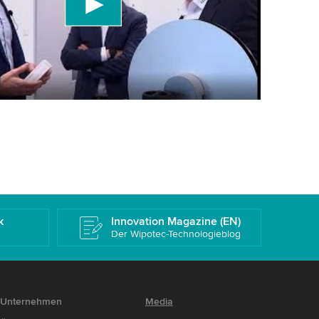
rüfen Sie die Details und akzeptieren Sie den
 dieses Video anzusehen.
eren
Weitere Informationen
k
Innovation Magazine (EN)
Der Wipotec-Technologieblog
Unternehmen
Media