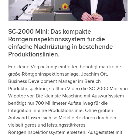
die Details und akzeptieren Sie den Dienst, um
dieses Video anzusehen.
Akzeptieren
SC-2000 Mini: Das kompakte
Röntgeninspektionssystem für die
einfache Nachrüstung in bestehende
Weitere Informationen
Produktionslinien.
Für kleine Verpackungseinheiten benötigt man keine
große Röntgeninspektionsanlage. Joachim Ott,
Business Development Manager im Bereich
Produktinspektion, stellt im Video die SC-2000 Mini von
Wipotec vor. Die kleinste Maschine mit Auswurfsystem
benötigt nur 700 Millimeter Aufstellweg für die
Integration in eine Produktionslinie. Ohne großen
Aufwand lassen sich so Metalldetektoren durch ein
vielseitigeres und leistungsstärkeres
Röntgeninspektionssystem ersetzen. Ausgestattet mit