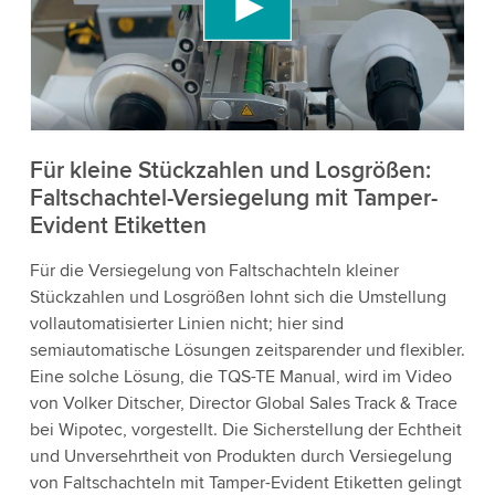
Videoinhalte einzubetten, der Daten über Ihre
Aktivitäten sammeln kann. Bitte überprüfen Sie
die Details und akzeptieren Sie den Dienst, um
dieses Video anzusehen.
Akzeptieren
Für kleine Stückzahlen und Losgrößen:
Faltschachtel-Versiegelung mit Tamper-
Evident Etiketten
Weitere Informationen
Für die Versiegelung von Faltschachteln kleiner
Stückzahlen und Losgrößen lohnt sich die Umstellung
vollautomatisierter Linien nicht; hier sind
semiautomatische Lösungen zeitsparender und flexibler.
Eine solche Lösung, die TQS-TE Manual, wird im Video
von Volker Ditscher, Director Global Sales Track & Trace
bei Wipotec, vorgestellt. Die Sicherstellung der Echtheit
und Unversehrtheit von Produkten durch Versiegelung
von Faltschachteln mit Tamper-Evident Etiketten gelingt