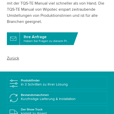
mit der TQS-TE Manual viel schneller als von Hand. Die
TQS-TE Manual von Wipotec erspart zeitraubende
Umstellungen von Produktionslinien und ist für alle
Branchen geeignet.
Ihre Anfrage
Haben Sie Fragen zu diesem Produkt?
Zurück
Produktfinder
In 3 Schritten zu Ihrer Lösung
Bestandsmaschinen
Kurzfristige Lieferung & Installation
Der Show Truck
kommt zu Ihnen!