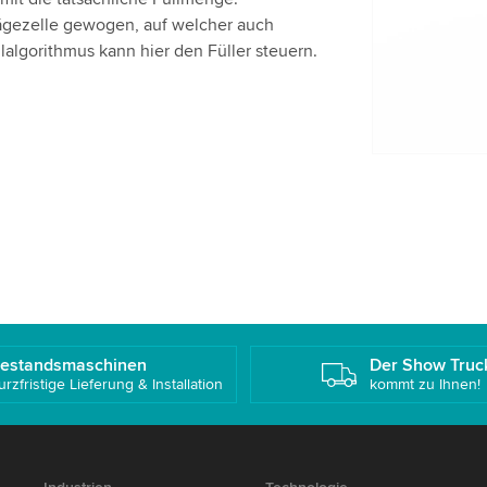
Bitte überp
Wägezelle gewogen, auf welcher auch
Dienst, um
llalgorithmus kann hier den Füller steuern.
Akzepti
estandsmaschinen
Der Show Truc
urzfristige Lieferung & Installation
kommt zu Ihnen!