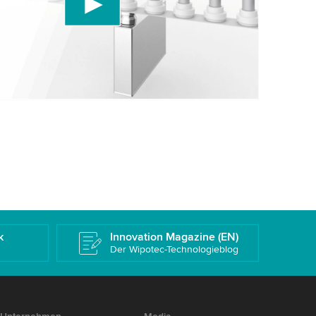
rüfen Sie die Details und akzeptieren Sie den
 dieses Video anzusehen.
eren
Weitere Informationen
k
Innovation Magazine (EN)
Der Wipotec-Technologieblog