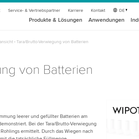
t
Service- & Vertriebspartner
Karriere
Kontakt
DE
Produkte & Lösungen
Anwendungen
Ind
ansicht
Tara/Brutto-Verwiegung von Batterien
ung von Batterien
Wir benöt
immung leerer und gefüllter Batterien am
Videodien
emonstriert. Bei der Tara/Brutto-Verwiegung
Wir verwen
Rohlings ermittelt. Durch das Wiegen nach
einzubetten
mit die tatsächliche Füllmenge.