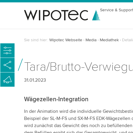
Service & Suppor
Sie sind hier:
Wipotec Webseite
Media
Mediathek
Detail
Tara/Brutto-Verwieg
31.01.2023
Wägezellen-Integration
In der Animation wird die individuelle Gewichtsbest
Beispiel der SL-M-FS und SX-M-FS EDK-Wägezellen d
wird zunächst das Gewicht des noch zu befüllenden 
dem Befüllen ergibt sich das Gesamtgewicht, und so