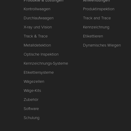
Produkte & Lösungen
Anwendungen
Kontrollwaagen
Produktinspektion
Durchlaufwaagen
Track and Trace
X-ray und Vision
Kennzeichnung
Track & Trace
Etikettieren
Metalldetektion
Dynamisches Wiegen
Optische Inspektion
Kennzeichnungs-Systeme
Etikettiersysteme
Wägezellen
Wäge-Kits
Zubehör
Software
Schulung