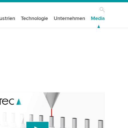
ustrien
Technologie
Unternehmen
Media
igen Ihre Zustimmung, um den YouTube-
st zu laden!
den einen Drittanbieterdienst, um Videoinhalte
, der Daten über Ihre Aktivitäten sammeln kann.