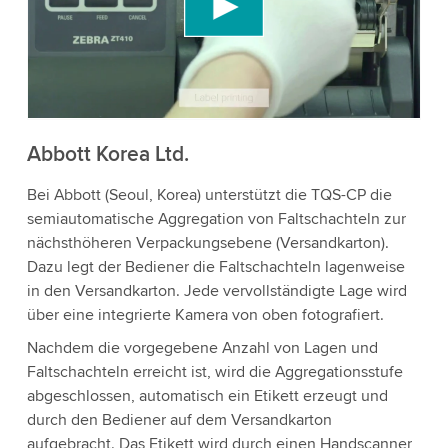
Videoinhalte einzubetten, der Daten über Ihre
Aktivitäten sammeln kann. Bitte überprüfen Sie
die Details und akzeptieren Sie den Dienst, um
dieses Video anzusehen.
Akzeptieren
Abbott Korea Ltd.
Bei Abbott (Seoul, Korea) unterstützt die TQS-CP die
Weitere Informationen
semiautomatische Aggregation von Faltschachteln zur
nächsthöheren Verpackungsebene (Versandkarton).
Dazu legt der Bediener die Faltschachteln lagenweise
in den Versandkarton. Jede vervollständigte Lage wird
über eine integrierte Kamera von oben fotografiert.
Nachdem die vorgegebene Anzahl von Lagen und
Faltschachteln erreicht ist, wird die Aggregationsstufe
abgeschlossen, automatisch ein Etikett erzeugt und
durch den Bediener auf dem Versandkarton
aufgebracht. Das Etikett wird durch einen Handscanner