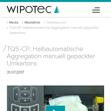
Media
Mediathek
Detailansicht
TQS-CP: Halbautomatische Aggregation manuell gepackter
Umkartons
TQS-CP: Halbautomatische
Aggregation manuell gepackter
Umkartons
31.07.2017
Wir benötigen Ihre Zustimmung, um den
YouTube-Videodienst zu laden!
Wir verwenden einen Drittanbieterdienst, um