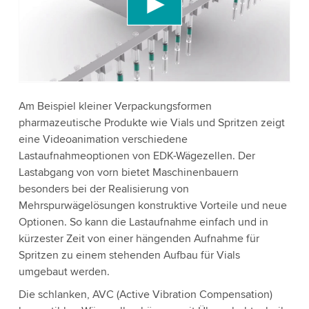
Videoinhalte einzubetten, der Daten über Ihre
Aktivitäten sammeln kann. Bitte überprüfen Sie
die Details und akzeptieren Sie den Dienst, um
dieses Video anzusehen.
Akzeptieren
Am Beispiel kleiner Verpackungsformen
pharmazeutische Produkte wie Vials und Spritzen zeigt
eine Videoanimation verschiedene
Weitere Informationen
Lastaufnahmeoptionen von EDK-Wägezellen. Der
Lastabgang von vorn bietet Maschinenbauern
besonders bei der Realisierung von
Mehrspurwägelösungen konstruktive Vorteile und neue
Optionen. So kann die Lastaufnahme einfach und in
kürzester Zeit von einer hängenden Aufnahme für
Spritzen zu einem stehenden Aufbau für Vials
umgebaut werden.
Die schlanken, AVC (Active Vibration Compensation)