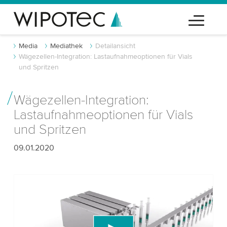
Media
Mediathek
Detailansicht
Wägezellen-Integration: Lastaufnahmeoptionen für Vials
und Spritzen
Wägezellen-Integration:
Lastaufnahmeoptionen für Vials
und Spritzen
09.01.2020
Wir benötigen Ihre Zustimmung, um den
YouTube-Videodienst zu laden!
Wir verwenden einen Drittanbieterdienst, um