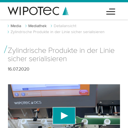
Media
Mediathek
Detailansicht
Zylindrische Produkte in der Linie sicher serialisieren
Zylindrische Produkte in der Linie
sicher serialisieren
16.07.2020
Wir benötigen Ihre Zustimmung, um den
YouTube-Videodienst zu laden!
Wir verwenden einen Drittanbieterdienst, um
Videoinhalte einzubetten, der Daten über Ihre
Aktivitäten sammeln kann. Bitte überprüfen Sie