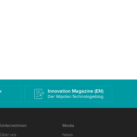
k
Innovation Magazine (EN)
Der Wipotec-Technologieblog
Unternehmen
Media
Über uns
News