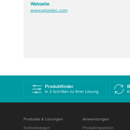
Webseite
www.wipotec.com
Produktfinder
B
In 3 Schritten zu Ihrer Lösung
K
Produkte & Lösungen
Anwendungen
Kontrollwaagen
Produktinspektion