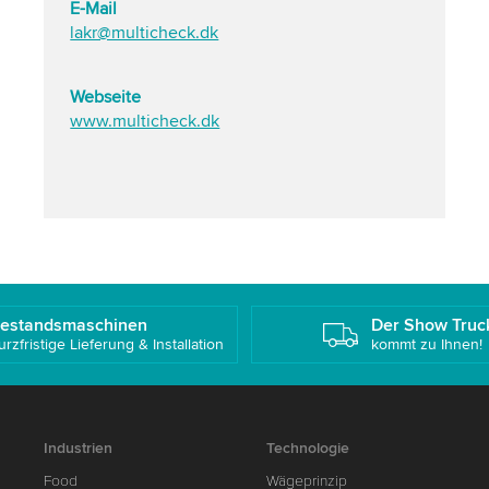
E-Mail
lakr@multicheck.dk
Webseite
www.multicheck.dk
estandsmaschinen
Der Show Truc
urzfristige Lieferung & Installation
kommt zu Ihnen!
Industrien
Technologie
Food
Wägeprinzip