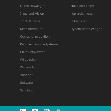
Durchlaufwaagen
Track and Trace
X-ray und Vision
Kennzeichnung
Track & Trace
Etikettieren
Metalldetektion
Dynamisches Wiegen
Optische Inspektion
Kennzeichnungs-Systeme
Etikettiersysteme
Wägezellen
Wäge-Kits
Zubehör
Software
Schulung