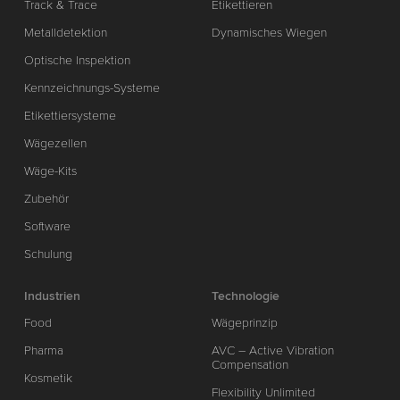
Track & Trace
Etikettieren
Metalldetektion
Dynamisches Wiegen
Optische Inspektion
Kennzeichnungs-Systeme
Etikettiersysteme
Wägezellen
Wäge-Kits
Zubehör
Software
Schulung
Industrien
Technologie
Food
Wägeprinzip
Pharma
AVC – Active Vibration
Compensation
Kosmetik
Flexibility Unlimited