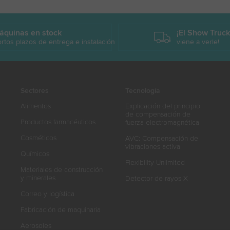
áquinas en stock
¡El Show Truc
rtos plazos de entrega e instalación
viene a verle!
Sectores
Tecnología
Alimentos
Explicación del principio
de compensación de
Productos farmacéuticos
fuerza electromagnética
Cosméticos
AVC: Compensación de
vibraciones activa
Químicos
Flexibility Unlimited
Materiales de construcción
y minerales
Detector de rayos X
Correo y logística
Fabricación de maquinaria
Aerosoles