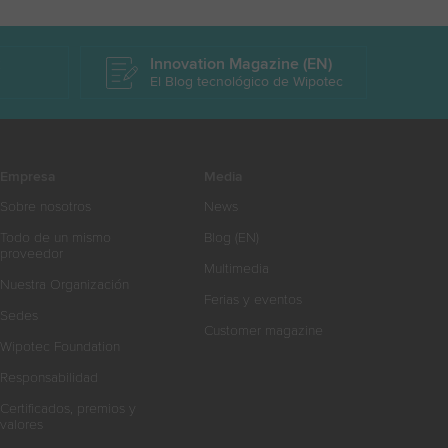
k
Innovation Magazine (EN)
El Blog tecnológico de Wipotec
Empresa
Media
Sobre nosotros
News
Todo de un mismo
Blog (EN)
proveedor
Multimedia
Nuestra Organización
Ferias y eventos
Sedes
Customer magazine
Wipotec Foundation
Responsabilidad
Certificados, premios y
valores