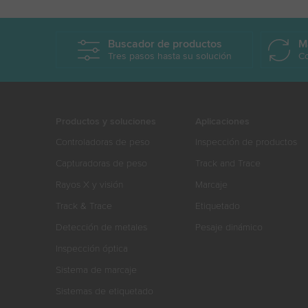
Buscador de productos
M
Tres pasos hasta su solución
Co
Productos y soluciones
Aplicaciones
Controladoras de peso
Inspección de productos
Capturadoras de peso
Track and Trace
Rayos X y visión
Marcaje
Track & Trace
Etiquetado
Detección de metales
Pesaje dinámico
Inspección óptica
Sistema de marcaje
Sistemas de etiquetado